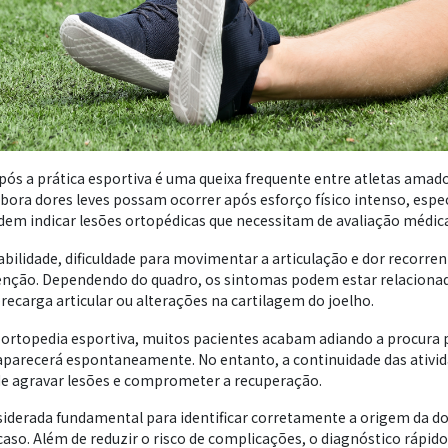
pós a prática esportiva é uma queixa frequente entre atletas amado
mbora dores leves possam ocorrer após esforço físico intenso, espe
dem indicar lesões ortopédicas que necessitam de avaliação médic
abilidade, dificuldade para movimentar a articulação e dor recorre
enção. Dependendo do quadro, os sintomas podem estar relacionad
ecarga articular ou alterações na cartilagem do joelho.
 ortopedia esportiva, muitos pacientes acabam adiando a procura
aparecerá espontaneamente. No entanto, a continuidade das ativid
e agravar lesões e comprometer a recuperação.
siderada fundamental para identificar corretamente a origem da do
caso. Além de reduzir o risco de complicações, o diagnóstico ráp