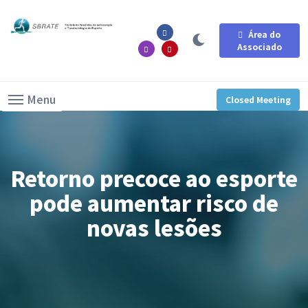
Área do
Associado
Menu
Closed Meeting
Lorem ipsum dolor sit amet, consectetur adipiscing elit.
Lorem ipsum dolor sit amet, consectetur adipiscing elit.
Lorem ipsum dolor sit amet, consectetur adipiscing elit.
Retorno precoce ao esporte
pode aumentar risco de
novas lesões